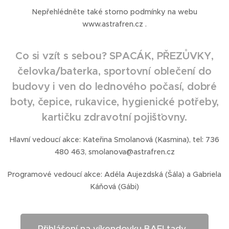
Nepřehlédněte také storno podmínky na webu
www.astrafren.cz .
Co si vzít s sebou? SPACÁK, PŘEZŮVKY,
čelovka/baterka, sportovní oblečení do
budovy i ven do lednového počasí, dobré
boty, čepice, rukavice, hygienické potřeby,
kartičku zdravotní pojišťovny.
Hlavní vedoucí akce: Kateřina Smolanová (Kasmina), tel: 736
480 463, smolanova@astrafren.cz
Programové vedoucí akce: Adéla Aujezdská (Šála) a Gabriela
Káňová (Gábi)
Přihlášení na víkendovku BAF! tady...