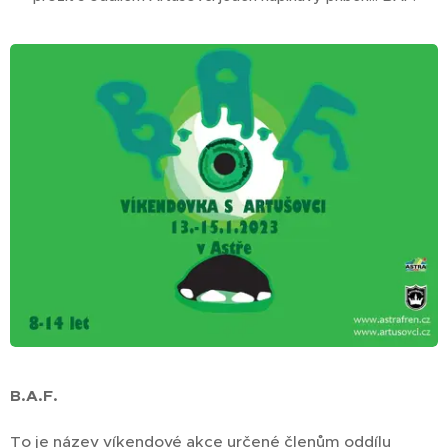
B.A.F.
To je název víkendové akce určené členům oddílu