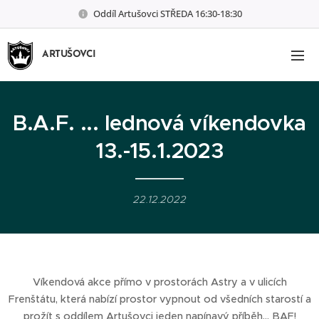
Oddíl Artušovci STŘEDA 16:30-18:30
ARTUŠOVCI
B.A.F. ... lednová víkendovka
13.-15.1.2023
22.12.2022
Víkendová akce přímo v prostorách Astry a v ulicích
Frenštátu, která nabízí prostor vypnout od všedních starostí a
prožít s oddílem Artušovci jeden napínavý příběh... BAF!