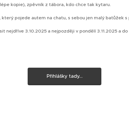
lépe kopie), zpěvník z tábora, kdo chce tak kytaru.
u, který pojede autem na chatu, s sebou jen malý batůžek s p
ásit nejdříve 3.10.2025 a nejpozději v pondělí 3.11.2025 a d
Přihlášky tady...