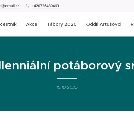
ci@email.cz
+420736480463
cestník
Akce
Tábory 2026
Oddíl Artušovci
R
llenniální potáborový s
15.10.2025