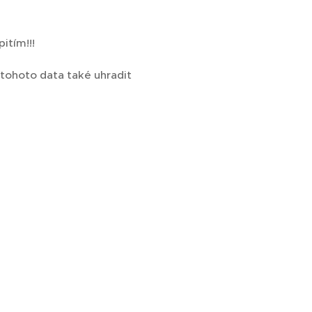
itím!!!
o tohoto data také uhradit