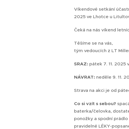
Víkendové setkání účastn
2025 ve Lhotce u Litultov
Čeká na nás víkend letní
Těšíme se na vás,
tým vedoucích z LT Mill
SRAZ:
pátek 7. 11. 2025
NÁVRAT:
neděle 9. 11. 
Strava na akci je od pát
Co si vzít s sebou?
spacá
baterka/čelovka, dostate
ponožky a spodní prádlo 
pravidelné LÉKY-popsané 