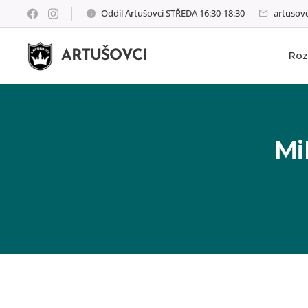
Oddíl Artušovci STŘEDA 16:30-18:30
artusov
ARTUŠOVCI
Roz
Mi