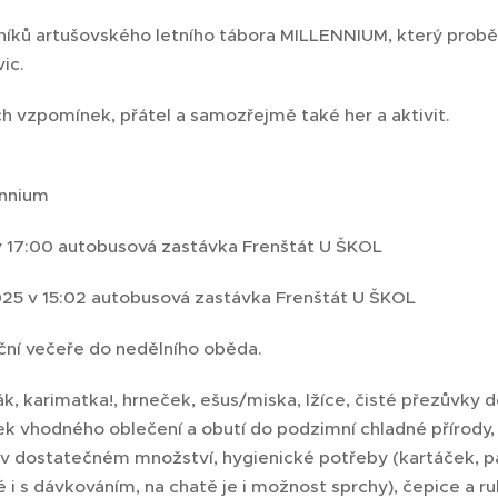
íků artušovského letního tábora MILLENNIUM, který proběhl 
ic.
ch vzpomínek, přátel a samozřejmě také her a aktivit.
ennium
 v 17:00 autobusová zastávka Frenštát U ŠKOL
2025 v 15:02 autobusová zastávka Frenštát U ŠKOL
eční večeře do nedělního oběda.
k, karimatka!, hrneček, ešus/miska, lžíce, čisté přezůvky d
k vhodného oblečení a obutí do podzimní chladné přírody, 
v dostatečném množství, hygienické potřeby (kartáček, pa
i s dávkováním, na chatě je i možnost sprchy), čepice a ru