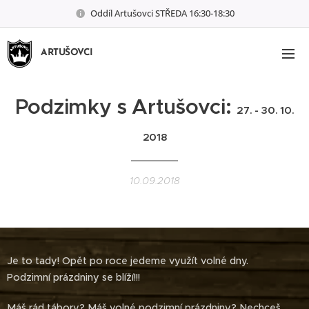
Oddíl Artušovci STŘEDA 16:30-18:30
ARTUŠOVCI
Podzimky s Artušovci:
27. - 30. 10.
2018
10.09.2018
Je to tady! Opět po roce jedeme využít volné dny.
Podzimní prázdniny se blíží!!!
Máš rád tábory? Máš volné podzimní prázdniny? Nechceš