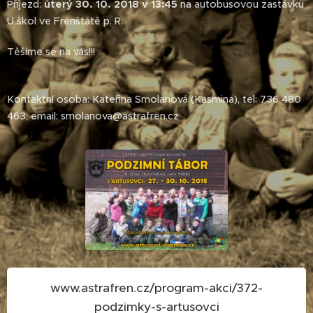
Příjezd:
úterý 30. 10. 2018 v 13:45
na autobusovou zastávku
U škol ve Frenštátě p. R.
Těšíme se na vás!!!
Kontaktní osoba: Kateřina Smolanová (Kasmina), tel: 736 480
463, email: smolanova@astrafren.cz
www.astrafren.cz/program-akci/372-
podzimky-s-artusovci