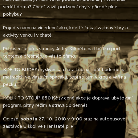
sedět doma? Chceš zažít podzimní dny v přírodě plné
pohybu?
Pojeď s námi na vícedenní akci, kde tě čekají zajímavé hry a
aktivity venku i v chatě.
Přihlášení je přes stránky Astry. Klikněte na tlačítko pod
textem a přesměruje vás to přímo.
KDE TO BUDE? myslivecká chata Lubina, spát budeme na
matracích ve vlastním spacáku, topí se tam v krbu a vaří na
pecku
KOLIK TO STOJÍ?
850 Kč
(v ceně akce je doprava, ubytování,
program, pitný režim a strava 5x denně)
Odjezd:
sobota 27. 10. 2018 v 9:00
sraz na autobusové
zastávce U škol ve Frenštátě p. R.