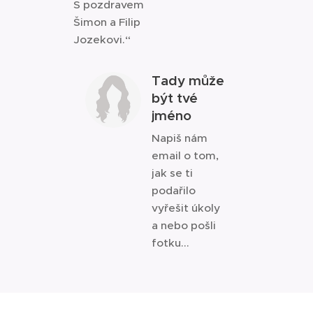
S pozdravem
Šimon a Filip
Jozekovi.“
Tady může
být tvé
jméno
Napiš nám
email o tom,
jak se ti
podařilo
vyřešit úkoly
a nebo pošli
fotku...