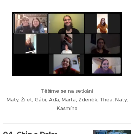
Těšíme se na setkání
Maty, Žilet, Gábi, Aďa, Marťa, Zdeněk, Thea, Naty,
Kasmína