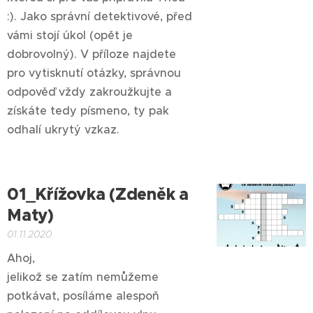
:). Jako správní detektivové, před
vámi stojí úkol (opět je
dobrovolný). V příloze najdete
pro vytisknutí otázky, správnou
odpověď vždy zakroužkujte a
získáte tedy písmeno, ty pak
odhalí ukrytý vzkaz.
01_Křížovka (Zdeněk a
Maty)
01.11.2020
Ahoj,
jelikož se zatím nemůžeme
potkávat, posíláme alespoň